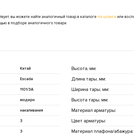
твует, вы можете найти аналогичный товар в каталоге
На штанге
или восп
ощью в подборе аналогичного товара
Высота, мм:
Китай
Длина тары, мм:
Escada
Ширина тары, мм:
1101/3A
Высота тары, мм:
модерн
Материал арматуры:
накаливания
Цвет арматуры:
3
Материал плафона/абажура:
3