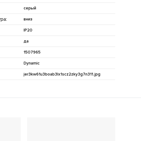
серый
ра:
вниз
IP20
да
1507965
Dynamic
jer3kw61u3boab3lx1scz2zky3g7n311.jpg