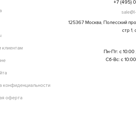
+7 (495) 
а
sale@l
125367 Москва, Полесский про
стр 1,
ы
 клиентам
Пн-Пт: с 10:00
Сб-Вс: с 10:00
ине
йта
а конфиденциальности
ая оферта