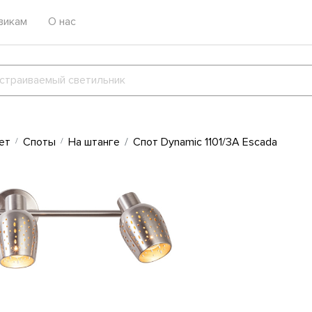
викам
О нас
ет
Споты
На штанге
Спот Dynamic 1101/3A Escada