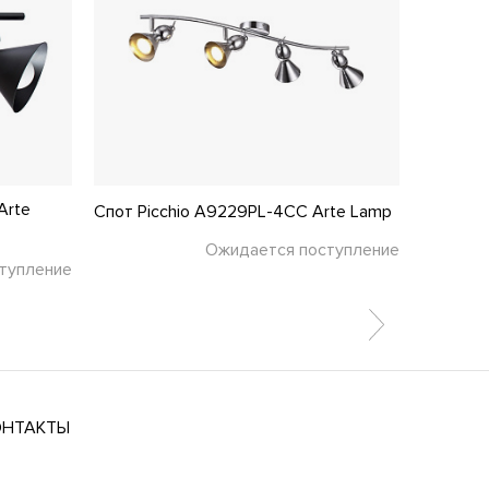
Arte
Спот Picchio A9229PL-4CC Arte Lamp
Спот Ma
Ожидается поступление
тупление
ОНТАКТЫ