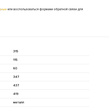
дные
или воспользоваться формами обратной связи для
315
115
60
347
437
419
металл