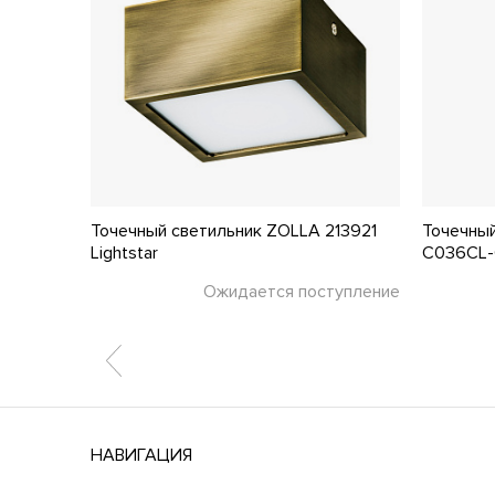
6596
Точечный светильник ZOLLA 213921
Точечный
Lightstar
C036CL-
тупление
Ожидается поступление
НАВИГАЦИЯ