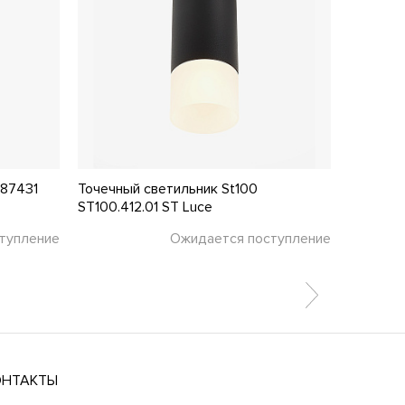
487431
Точечный светильник St100
Точечны
ST100.412.01 ST Luce
ST102.54
тупление
Ожидается поступление
4 130 ₽
ОНТАКТЫ