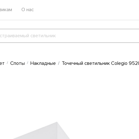
викам
О нас
ет
Споты
Накладные
Точечный светильник Colegio 952