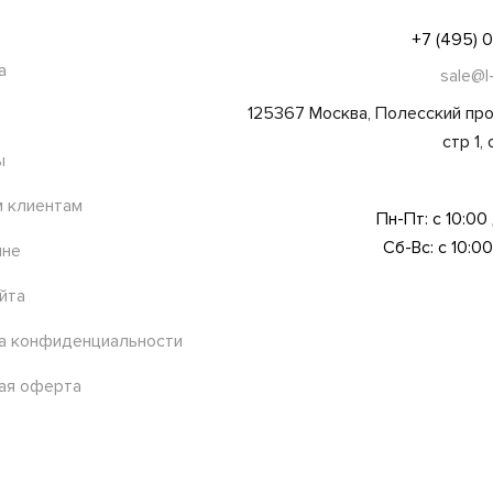
+7 (495) 
а
sale@l
125367 Москва, Полесский про
стр 1,
ы
 клиентам
Пн-Пт: с 10:00
Сб-Вс: с 10:00
ине
йта
а конфиденциальности
ая оферта