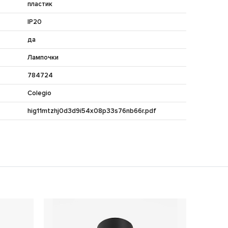
пластик
IP20
да
Лампочки
784724
Colegio
hig11mtzhj0d3d9i54x08p33s76nb66r.pdf