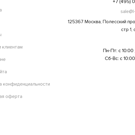
+7 (495) 
а
sale@l
125367 Москва, Полесский про
стр 1,
ы
 клиентам
Пн-Пт: с 10:00
Сб-Вс: с 10:00
ине
йта
а конфиденциальности
ая оферта