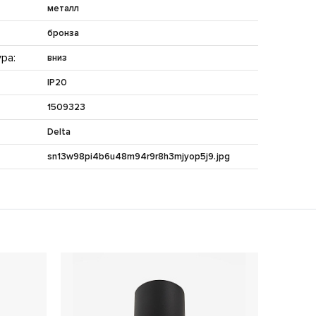
металл
бронза
ра:
вниз
IP20
1509323
Delta
sn13w98pi4b6u48m94r9r8h3mjyop5j9.jpg