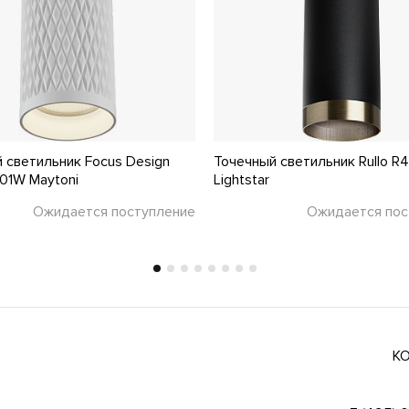
 светильник Focus Design
Точечный светильник Rullo R
01W Maytoni
Lightstar
Ожидается поступление
Ожидается пос
К