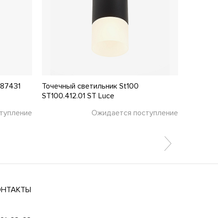
487431
Точечный светильник St100
Точечны
ST100.412.01 ST Luce
ST102.54
тупление
Ожидается поступление
4 130 ₽
ОНТАКТЫ