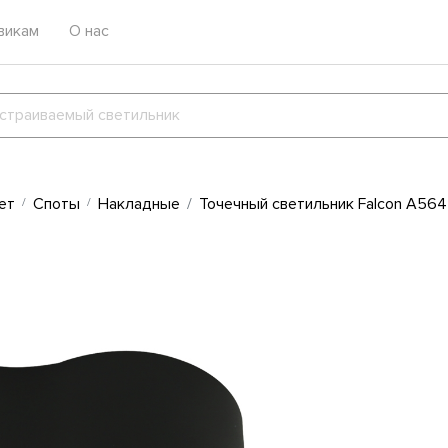
викам
О нас
ет
Споты
Накладные
Точечный светильник Falcon A564