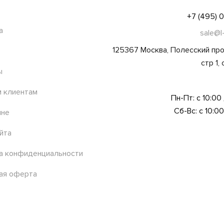
+7 (495) 
а
sale@l
125367 Москва, Полесский про
стр 1,
ы
 клиентам
Пн-Пт: с 10:00
Сб-Вс: с 10:00
ине
йта
а конфиденциальности
ая оферта