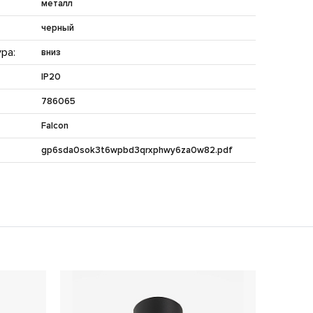
металл
черный
ра:
вниз
IP20
786065
Falcon
gp6sda0sok3t6wpbd3qrxphwy6za0w82.pdf