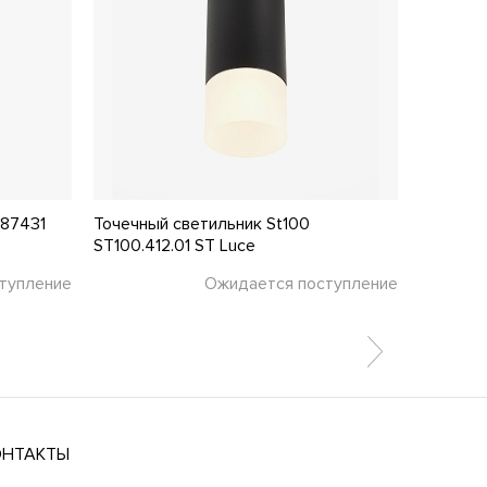
487431
Точечный светильник St100
Точечны
ST100.412.01 ST Luce
ST102.54
тупление
Ожидается поступление
4 130 ₽
ОНТАКТЫ