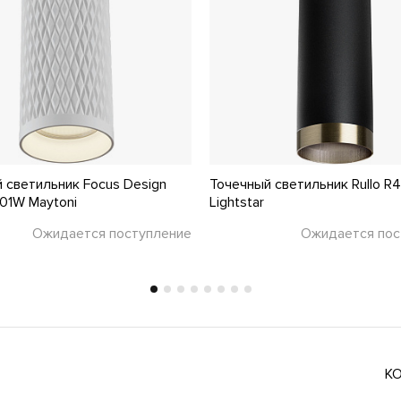
 светильник Focus Design
Точечный светильник Rullo R
01W Maytoni
Lightstar
Ожидается поступление
Ожидается пос
К