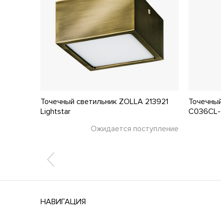
6596
Точечный светильник ZOLLA 213921
Точечный
Lightstar
C036CL-
тупление
Ожидается поступление
НАВИГАЦИЯ