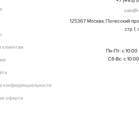
+7 (495) 
а
sale@l
125367 Москва, Полесский про
стр 1,
ы
 клиентам
Пн-Пт: с 10:00
Сб-Вс: с 10:00
ине
йта
а конфиденциальности
ая оферта