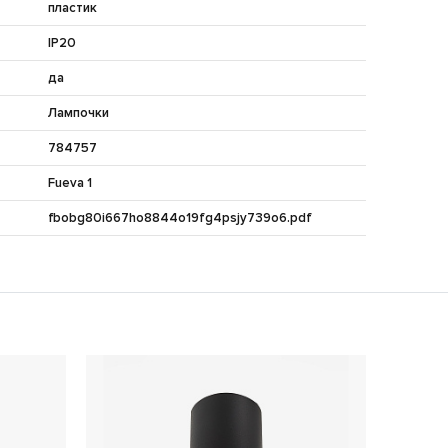
пластик
IP20
да
Лампочки
784757
Fueva 1
fbobg80i667ho8844o19fg4psjy739o6.pdf