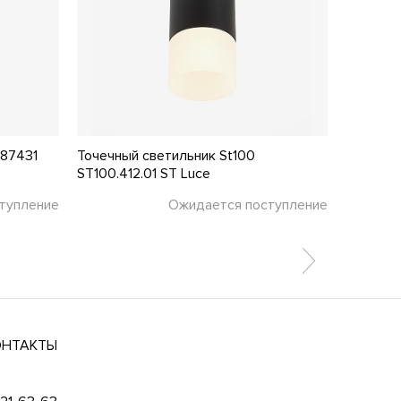
487431
Точечный светильник St100
Точечны
ST100.412.01 ST Luce
ST102.54
тупление
Ожидается поступление
4 130 ₽
ОНТАКТЫ