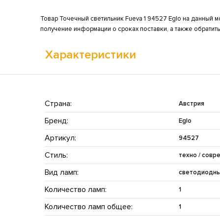
Товар Точечный светильник Fueva 1 94527 Eglo на данный м
получение информации о сроках поставки, а также обратит
Характеристики
Страна:
Австрия
Бренд:
Eglo
Артикул:
94527
Стиль:
техно / совр
Вид ламп:
светодиодн
Количество ламп:
1
Количество ламп общее:
1