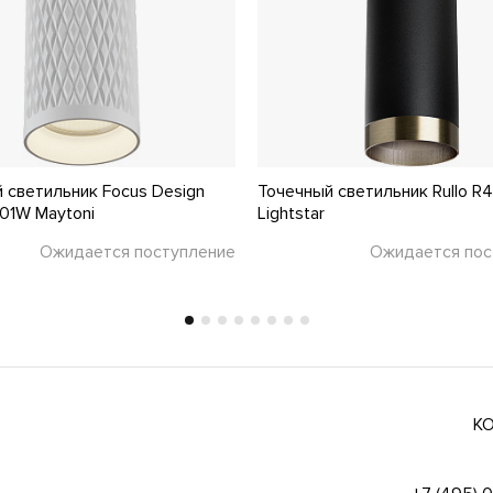
 светильник Focus Design
Точечный светильник Rullo R
01W Maytoni
Lightstar
Ожидается поступление
Ожидается пос
К