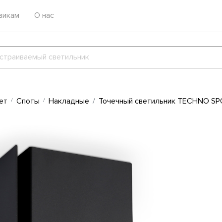
викам
О нас
ет
Споты
Накладные
Точечный светильник TECHNO SPO