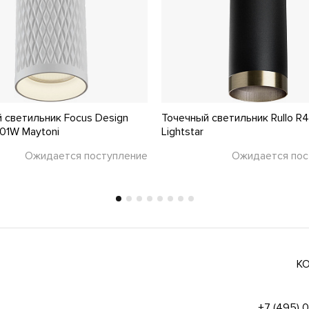
 светильник Focus Design
Точечный светильник Rullo R
01W Maytoni
Lightstar
Ожидается поступление
Ожидается пос
К
+7 (495) 