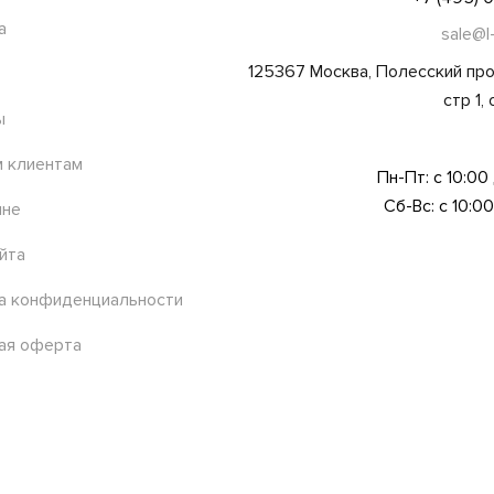
а
sale@l
125367 Москва, Полесский про
стр 1,
ы
 клиентам
Пн-Пт: с 10:00
Сб-Вс: с 10:00
ине
йта
а конфиденциальности
ая оферта