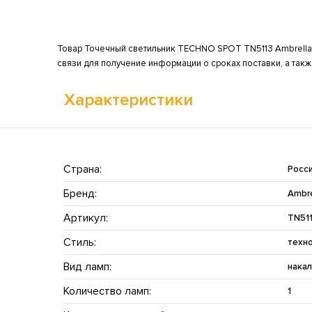
Товар Точечный светильник TECHNO SPOT TN5113 Ambrella н
связи для получение информации о сроках поставки, а так
Характеристики
Страна:
Росс
Бренд:
Ambre
Артикул:
TN51
Стиль:
техно
Вид ламп:
нака
Количество ламп:
1