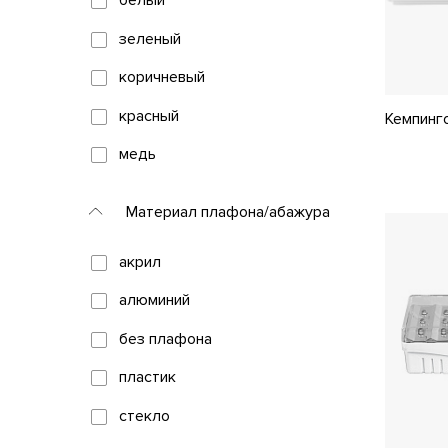
белый
зеленый
коричневый
красный
Кемпинг
медь
оранжевый
Материал плафона/абажура
серый
акрил
черный
алюминий
без плафона
пластик
стекло