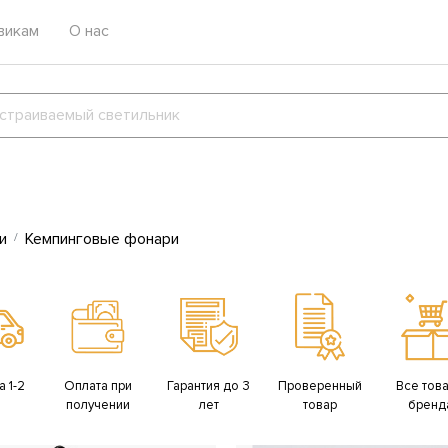
викам
О нас
и
Кемпинговые фонари
 1-2
Оплата при
Гарантия до 3
Проверенный
Все тов
получении
лет
товар
бренд