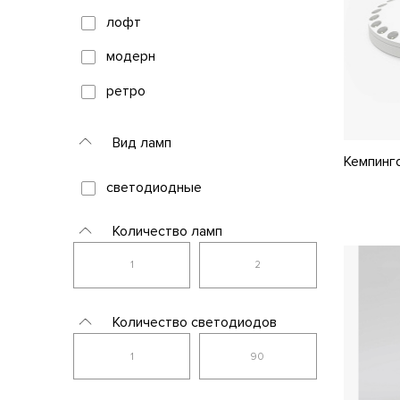
лофт
Армия России
модерн
ЭРА
ретро
современный
Вид ламп
техно
Кемпинг
светодиодные
Количество ламп
Количество светодиодов