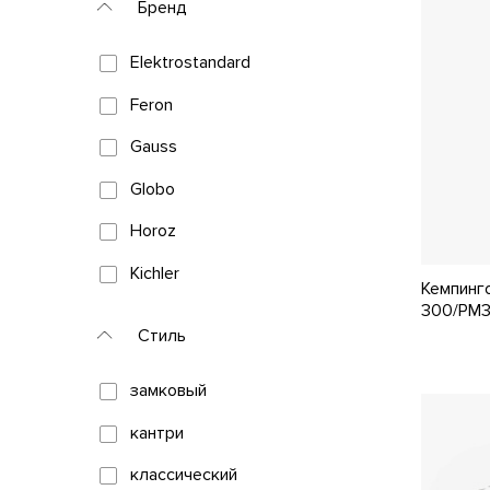
Бренд
Elektrostandard
Feron
Gauss
Globo
Horoz
Kichler
Кемпинго
300/PМ31
Mantra
Стиль
Paulmann
замковый
REV
кантри
Ritter
классический
Uniel