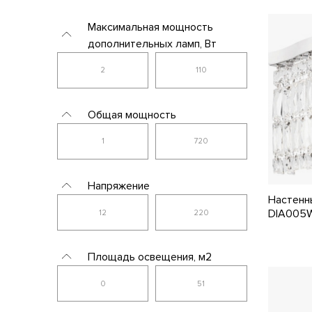
GX10
iLamp
Максимальная мощность
GX53
дополнительных ламп, Вт
iLedex
GX8.5
Illuminati
LED
Imex
Общая мощность
MR16
ImperiumLoft
QRB111
Indigo
R7S
Italline
Напряжение
T5
Настенн
Kanlux
DIA005W
T8
Kichler
Площадь освещения, м2
Kink Light
Kutek