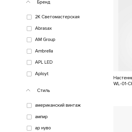
Бренд
2К Светомастерская
Abrasax
AM Group
Ambrella
APL LED
Aployt
Настенн
WL-01-C
Arlight
Стиль
Art Classic
американский винтаж
Arte Lamp
ампир
Arte Milano
ар нуво
Artemide