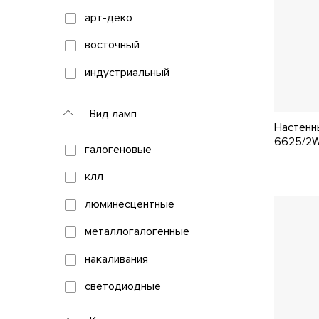
арт-деко
Arti Lampadari
восточный
Bejorama
индустриальный
Belfast
кантри
Bogate's
Вид ламп
классический
Настенны
Citilux
6625/2W
галогеновые
лофт
Cloyd
клл
минимализм
De City
люминесцентные
модерн
Deko-Light
металлогалогенные
морской
DeLight Collection
накаливания
прованс
DeMarkt
светодиодные
ретро
Denkirs