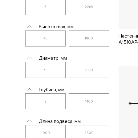
Lussole
Lussole LGO
Высота max, мм
Lussole Loft
Настенн
A1510AP-
Mantra
Mantra Tecnico
Диаметр, мм
Maytoni
Mizi'en
Глубина, мм
MM Lampadari
Moderli
MW-Light
Длина подвеса, мм
MyFar