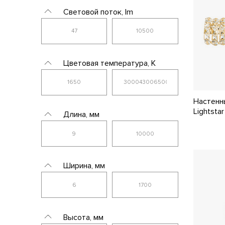
Kutek Mood
Световой поток, lm
L'Arte Luce
Lampex
Цветовая температура, K
Lampit
Leucos
Настенн
Lightstar
Lightstar
Длина, мм
Loft It
Lucia Tucci
Lucide
Ширина, мм
Lumien Hall
Lumina Deco
Высота, мм
Lumion