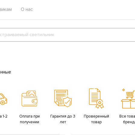
викам
О нас
енные
 1-2
Оплата при
Гарантия до 3
Проверенный
Все тов
получении
лет
товар
бренд