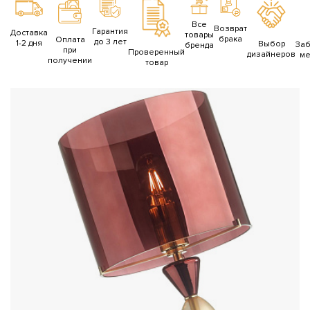
Все
Возврат
Гарантия
Доставка
товары
брака
Оплата
до 3 лет
1-2 дня
Выбор
За
бренда
при
Проверенный
дизайнеров
ме
получении
товар