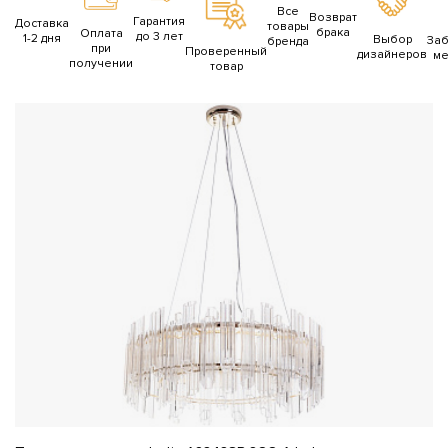
Все
Возврат
Гарантия
Доставка
товары
брака
Оплата
до 3 лет
1-2 дня
Выбор
За
бренда
при
Проверенный
дизайнеров
ме
получении
товар