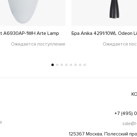
et A6930AP-1WH Arte Lamp
Бра Anika 4291/10WL Odeon L
Ожидается поступление
Ожидается пос
К
+7 (495) 
а
sale@l
125367 Москва, Полесский про