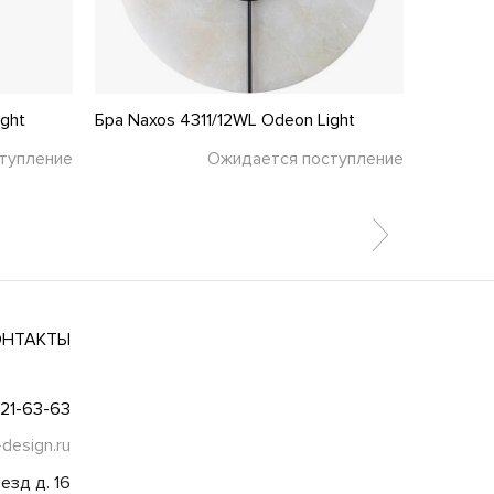
ight
Бра Naxos 4311/12WL Odeon Light
Бра Fuer
тупление
Ожидается поступление
ОНТАКТЫ
021-63-63
-design.ru
езд д. 16