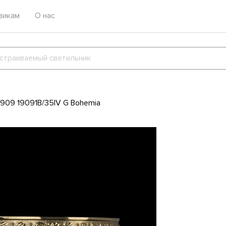
викам
О нас
1909 19091B/35IV G Bohemia