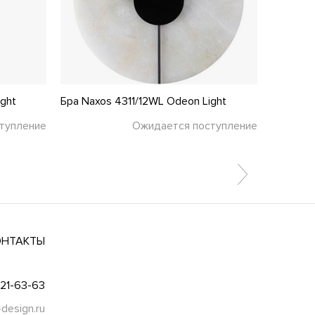
ight
Бра Naxos 4311/12WL Odeon Light
Бра Fuer
тупление
Ожидается поступление
ОНТАКТЫ
021-63-63
-design.ru