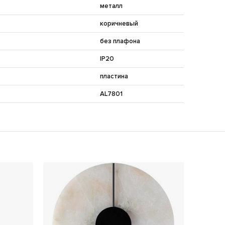
металл
коричневый
без плафона
IP20
пластина
AL7801