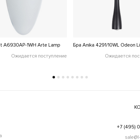
et A6930AP-1WH Arte Lamp
Бра Anika 4291/10WL Odeon L
Ожидается поступление
Ожидается пос
К
+7 (495) 
а
sale@l