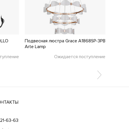
OLLO
Подвесная люстра Grace A1868SP-3PB
Подвесн
Arte Lamp
Favourit
тупление
Ожидается поступление
ОНТАКТЫ
021-63-63