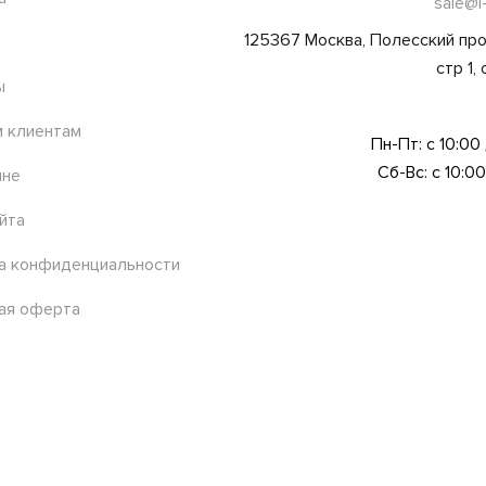
sale@l
125367 Москва, Полесский про
стр 1,
ы
 клиентам
Пн-Пт: с 10:00
Сб-Вс: с 10:00
ине
йта
а конфиденциальности
ая оферта