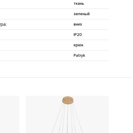
ткань
зеленый
ра:
вниз
IP20
крюк
Patryk