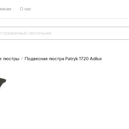
викам
О нас
е люстры
Подвесная люстра Patryk 1720 Adilux