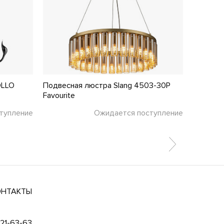
OLLO
Подвесная люстра Slang 4503-30P
Подвесн
Favourite
06BS Ma
тупление
Ожидается поступление
ОНТАКТЫ
021-63-63