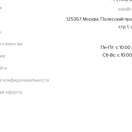
а
sale@l
125367 Москва, Полесский про
стр 1,
ы
 клиентам
Пн-Пт: с 10:00
Сб-Вс: с 10:00
ине
йта
а конфиденциальности
ая оферта