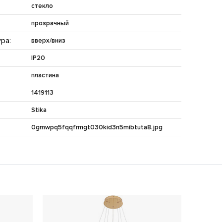
стекло
прозрачный
ра:
вверх/вниз
IP20
пластина
1419113
Stika
0gmwpq5fqqfrmgt030kid3n5mibtuta8.jpg