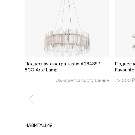
OD135PL-
Подвесная люстра Jastin A2848SP-
Подвесн
8GO Arte Lamp
Favourite
тупление
Ожидается поступление
22 000 ₽
НАВИГАЦИЯ