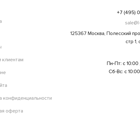
+7 (495) 
а
sale@l
125367 Москва, Полесский про
стр 1,
ы
 клиентам
Пн-Пт: с 10:00
Сб-Вс: с 10:00
ине
йта
а конфиденциальности
ая оферта