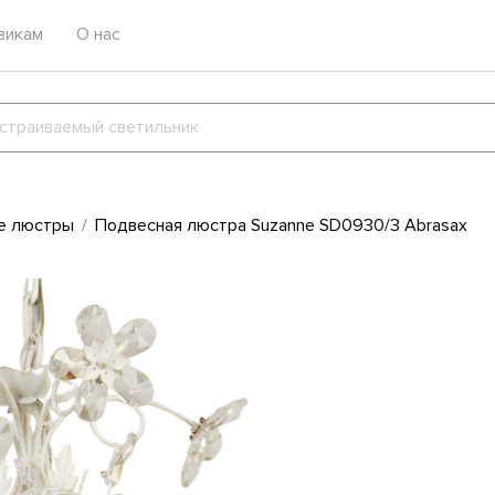
викам
О нас
е люстры
Подвесная люстра Suzanne SD0930/3 Abrasax