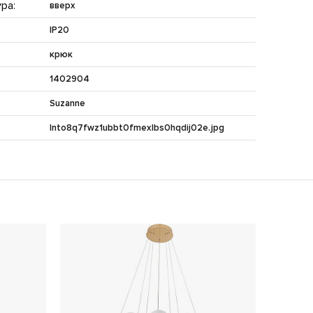
ра:
вверх
IP20
крюк
1402904
Suzanne
lnto8q7fwz1ubbt0fmexlbs0hqdij02e.jpg