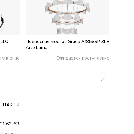
OLLO
Подвесная люстра Grace A1868SP-3PB
Подвесн
Arte Lamp
Favourit
тупление
Ожидается поступление
ОНТАКТЫ
021-63-63
-design.ru