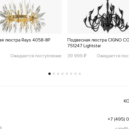
ая люстра Rays 4058-8P
Подвесная люстра CIGNO C
751247 Lightstar
Ожидается поступление
39 999 ₽
Ожидается пос
К
+7 (495) 
а
sale@l