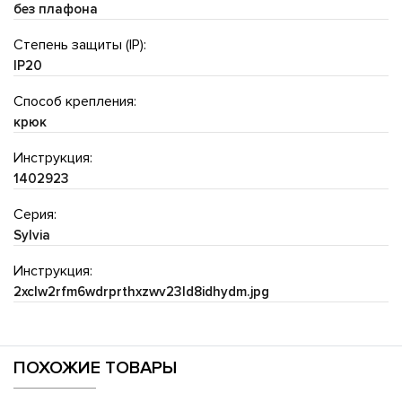
без плафона
Степень защиты (IP):
IP20
Способ крепления:
крюк
Инструкция:
1402923
Серия:
Sylvia
Инструкция:
2xclw2rfm6wdrprthxzwv23ld8idhydm.jpg
ПОХОЖИЕ ТОВАРЫ