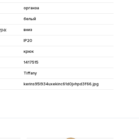
органза
белый
ра:
вниз
IP20
крюк
1417515
Tiffany
kerins95l934uxekinc61d0jvhpd3f66.jpg