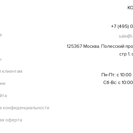
К
+7 (495) 
а
sale@l
125367 Москва, Полесский про
стр 1,
ы
 клиентам
Пн-Пт: с 10:00
Сб-Вс: с 10:00
ине
йта
а конфиденциальности
ая оферта