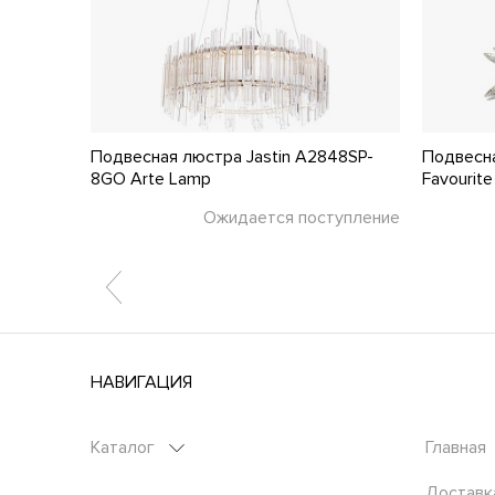
OD135PL-
Подвесная люстра Jastin A2848SP-
Подвесн
8GO Arte Lamp
Favourite
тупление
Ожидается поступление
НАВИГАЦИЯ
Каталог
Главная
Доставк