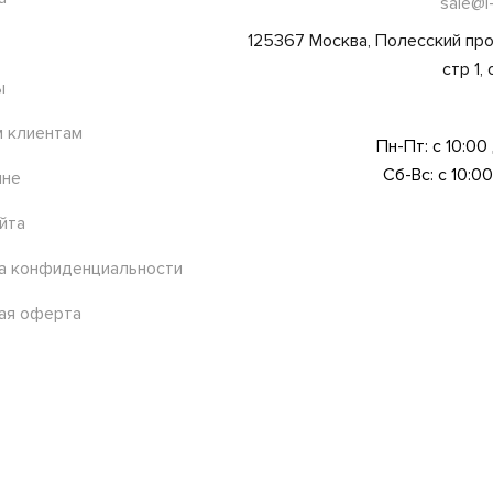
sale@l
125367 Москва, Полесский про
стр 1,
ы
 клиентам
Пн-Пт: с 10:00
Сб-Вс: с 10:00
ине
йта
а конфиденциальности
ая оферта