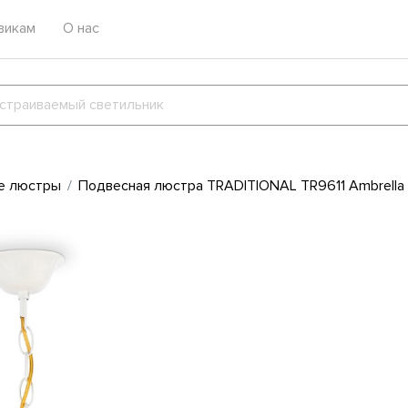
викам
О нас
е люстры
Подвесная люстра TRADITIONAL TR9611 Ambrella