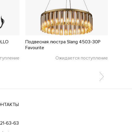
OLLO
Подвесная люстра Slang 4503-30P
Подвесн
Favourite
Arte La
тупление
Ожидается поступление
ОНТАКТЫ
021-63-63