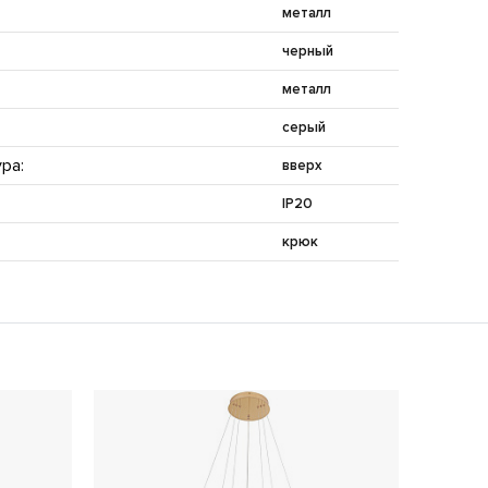
металл
черный
металл
серый
ра:
вверх
IP20
крюк