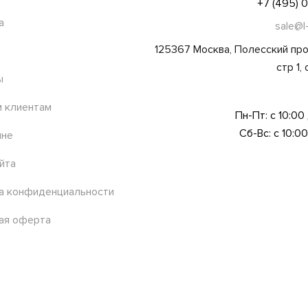
+7 (495) 
а
sale@l
125367 Москва, Полесский про
стр 1,
ы
 клиентам
Пн-Пт: с 10:00
Сб-Вс: с 10:00
ине
йта
а конфиденциальности
ая оферта