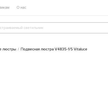
викам
О нас
е люстры
Подвесная люстра V4835-1/5 Vitaluce