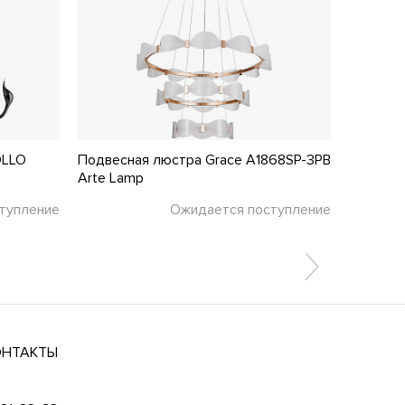
OLLO
Подвесная люстра Grace A1868SP-3PB
Подвесн
Arte Lamp
Favourit
тупление
Ожидается поступление
ОНТАКТЫ