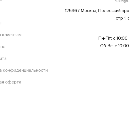
sale@l
125367 Москва, Полесский про
стр 1,
ы
 клиентам
Пн-Пт: с 10:00
Сб-Вс: с 10:00
ине
йта
а конфиденциальности
ая оферта