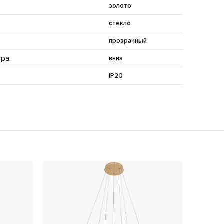
золото
стекло
прозрачный
ра:
вниз
IP20