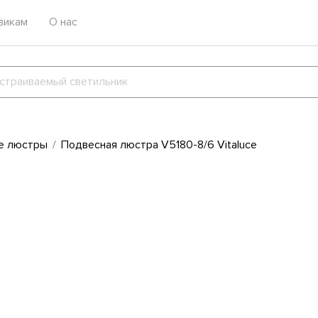
викам
О нас
е люстры
Подвесная люстра V5180-8/6 Vitaluce