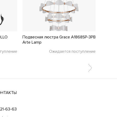
OLLO
Подвесная люстра Grace A1868SP-3PB
Подвесн
Arte Lamp
Favourit
тупление
Ожидается поступление
ОНТАКТЫ
021-63-63