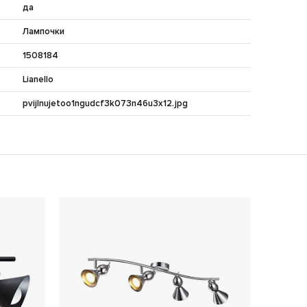
да
Лампочки
1508184
Lianello
pvijlnujetoo1ngudcf3k073n46u3x12.jpg