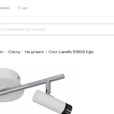
викам
О нас
ет
Споты
На штанге
Спот Lianello 93809 Eglo