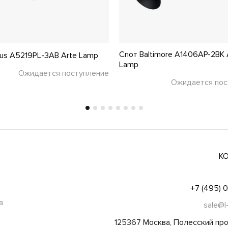
Спот Baltimore A1406AP-2BK 
us A5219PL-3AB Arte Lamp
Lamp
Ожидается поступление
Ожидается пос
К
+7 (495) 
а
sale@l
125367 Москва, Полесский про