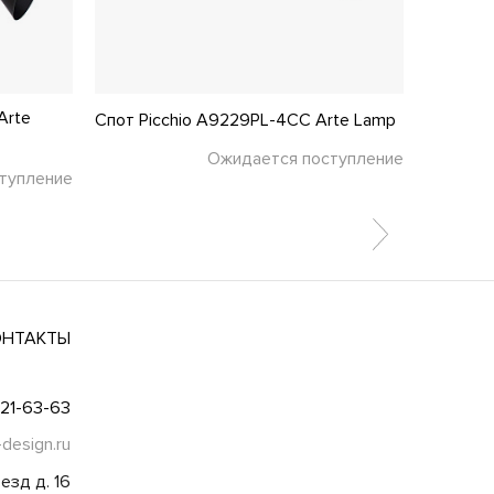
Arte
Спот Picchio A9229PL-4CC Arte Lamp
Спот Ma
Ожидается поступление
тупление
ОНТАКТЫ
021-63-63
-design.ru
езд д. 16