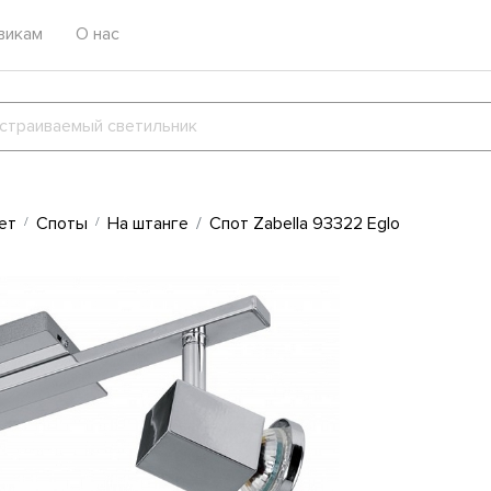
викам
О нас
ет
Споты
На штанге
Спот Zabella 93322 Eglo