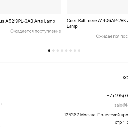
Спот Baltimore A1406AP-2BK 
us A5219PL-3AB Arte Lamp
Lamp
Ожидается поступление
Ожидается пос
К
+7 (495) 
а
sale@l
125367 Москва, Полесский про
стр 1,
ы