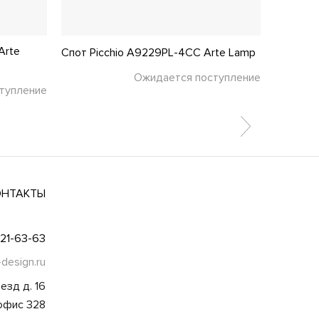
Arte
Спот Picchio A9229PL-4CC Arte Lamp
Спот Ma
Ожидается поступление
тупление
ОНТАКТЫ
021-63-63
-design.ru
езд д. 16
 офис 328