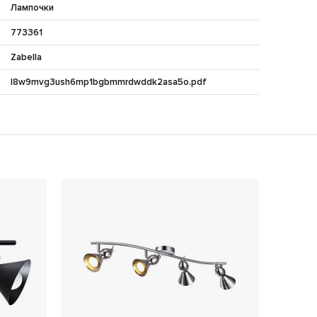
Лампочки
773361
Zabella
l8w9mvg3ush6mp1bgbmmrdwddk2asa5o.pdf