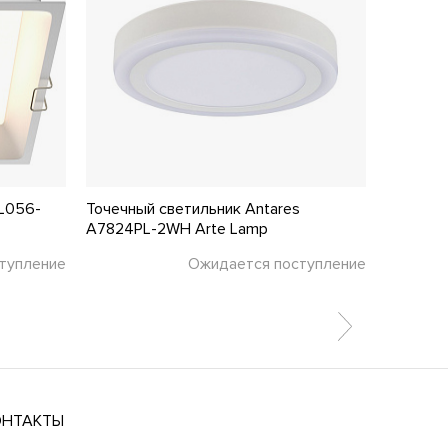
L056-
Точечный светильник Antares
Точечны
A7824PL-2WH Arte Lamp
Novotec
тупление
Ожидается поступление
99 ₽
ОНТАКТЫ