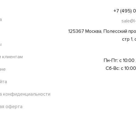
+7 (495) 
а
sale@l
125367 Москва, Полесский про
стр 1,
ы
 клиентам
Пн-Пт: с 10:00
Сб-Вс: с 10:00
ине
йта
а конфиденциальности
ая оферта