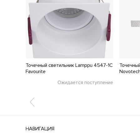
Piccolo
Точечный светильник Lamppu 4547-1C
Точечный
Favourite
Novotec
тупление
Ожидается поступление
НАВИГАЦИЯ