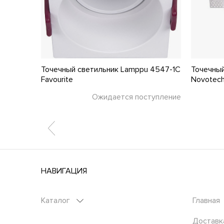
Piccolo
Точечный светильник Lamppu 4547-1C
Точечный
Favourite
Novotec
тупление
Ожидается поступление
НАВИГАЦИЯ
Каталог
Главная
Доставк