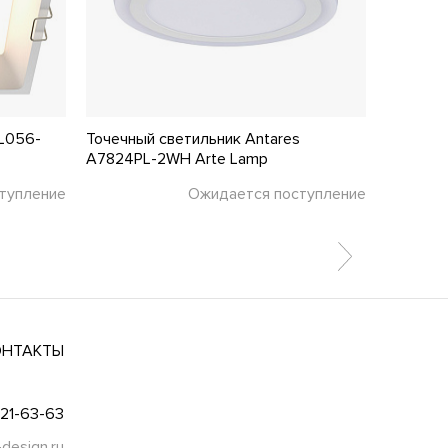
L056-
Точечный светильник Antares
Точечны
A7824PL-2WH Arte Lamp
Novotec
тупление
Ожидается поступление
99 ₽
ОНТАКТЫ
021-63-63
-design.ru