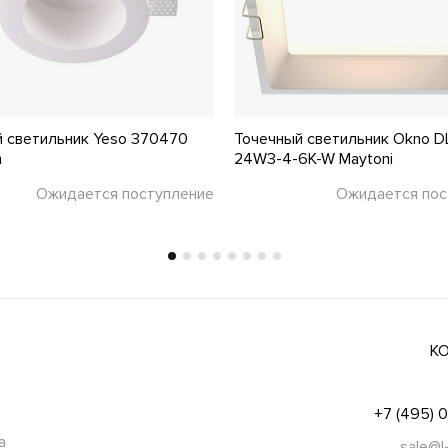
 светильник Yeso 370470
Точечный светильник Okno D
h
24W3-4-6K-W Maytoni
Ожидается поступление
Ожидается пос
К
+7 (495) 
а
sale@l