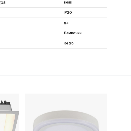
ра:
вниз
IP20
да
Лампочки
Retro