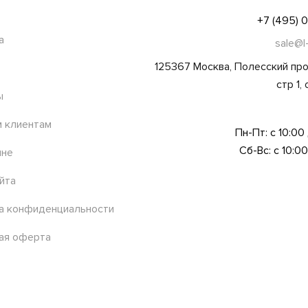
+7 (495) 
а
sale@l
125367 Москва, Полесский про
стр 1,
ы
 клиентам
Пн-Пт: с 10:00
Сб-Вс: с 10:00
ине
йта
а конфиденциальности
ая оферта