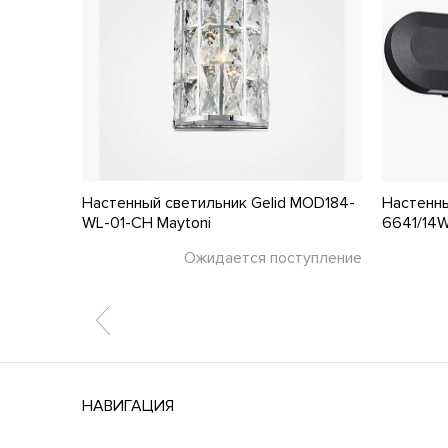
4064-2W
Настенный светильник Gelid MOD184-
Настенны
WL-01-CH Maytoni
6641/14W
тупление
Ожидается поступление
НАВИГАЦИЯ