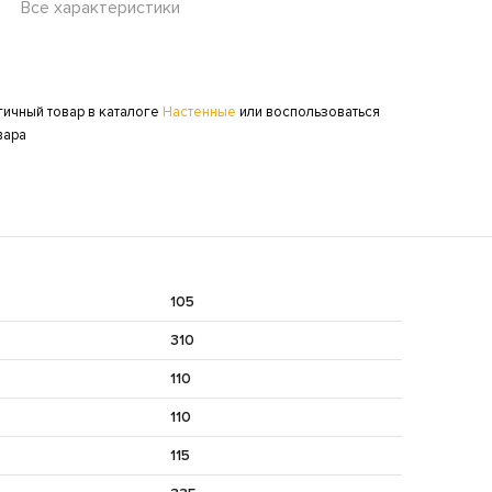
Все характеристики
огичный товар в каталоге
Настенные
или воспользоваться
вара
105
310
110
110
115