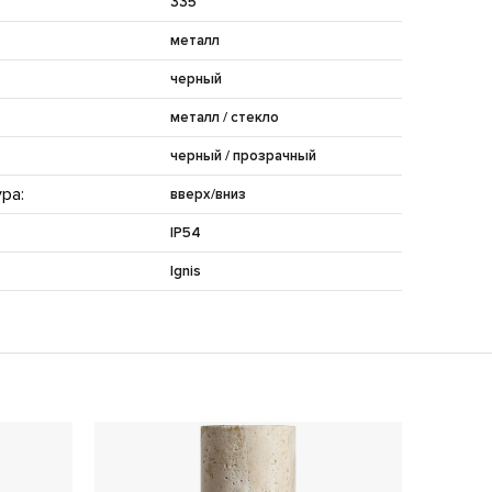
335
металл
черный
металл / стекло
черный / прозрачный
ра:
вверх/вниз
IP54
Ignis