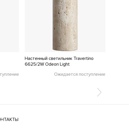
Настенный светильник Travertino
Настенн
6625/2W Odeon Light
MOD058
тупление
Ожидается поступление
ОНТАКТЫ