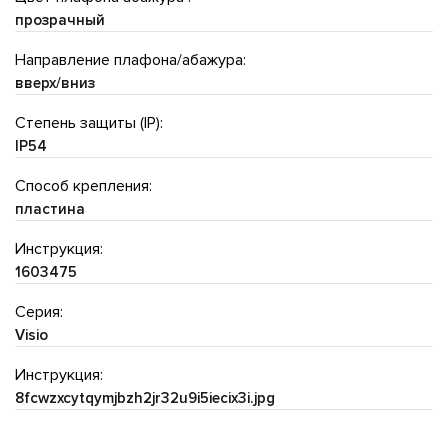
прозрачный
Направление плафона/абажура:
вверх/вниз
Степень защиты (IP):
IP54
Способ крепления:
пластина
Инструкция:
1603475
Серия:
Visio
Инструкция:
8fcwzxcytqymjbzh2jr32u9i5iecix3i.jpg